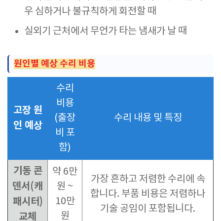
우 심하거나 불규칙하게 회전할 때
실외기 근처에서 무언가 타는 냄새가 날 때
원인별 예상 수리 비용
수리
비용
고장 원
(출장
수리 내용 및 특징
인 예상
비 포
함)
기동 콘
약 6만
가장 흔하고 저렴한 수리에 속
덴서(캐
원 ~
합니다. 부품 비용은 저렴하나
패시터)
10만
기술 공임이 포함됩니다.
원
교체